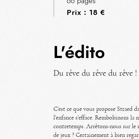
66 pages
Prix
:
18 €
L'édito
Du rêve du rêve du rêve !
C’est ce que vous propose Straed da
l’enfance s’efface. Rembobinons la 
contretemps. Arrêtons-nous sur le re
de jeux ? Certainement à bien rega