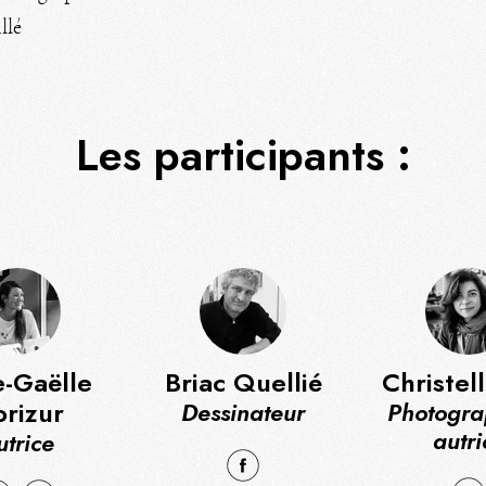
llé
Les participants :
-Gaëlle
Briac Quellié
Christel
rizur
Dessinateur
Photogra
autri
utrice