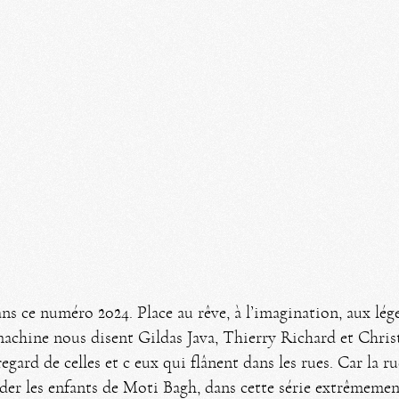
ns ce numéro 2024. Place au rêve, à l’imagination, aux lég
machine nous disent Gildas Java, Thierry Richard et Christe
gard de celles et c eux qui flânent dans les rues. Car la r
rder les enfants de Moti Bagh, dans cette série extrêmeme