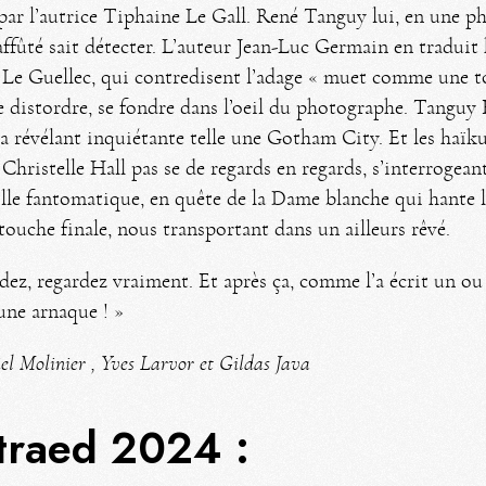
ar l’autrice Tiphaine Le Gall. René Tanguy lui, en une ph
affûté sait détecter. L’auteur Jean-Luc Germain en traduit 
l Le Guellec, qui contredisent l’adage « muet comme une
e distordre, se fondre dans l’oeil du photographe. Tanguy Fa
, la révélant inquiétante telle une Gotham City. Et les ha
Christelle Hall pas se de regards en regards, s’interrogean
ille fantomatique, en quête de la Dame blanche qui hante le
touche finale, nous transportant dans un ailleurs rêvé.
dez, regardez vraiment. Et après ça, comme l’a écrit un o
 une arnaque ! »
el Molinier ,
Yves Larvor et Gildas Java
Straed 2024 :