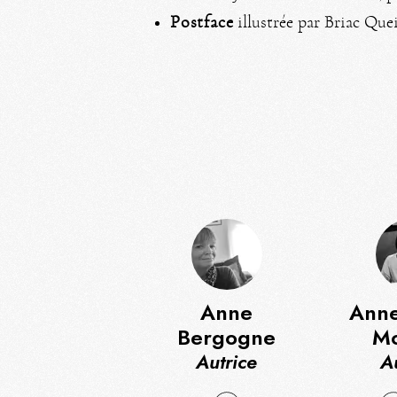
Postface
illustrée par Briac Quei
Anne
Anne
Bergogne
Mo
Autrice
A