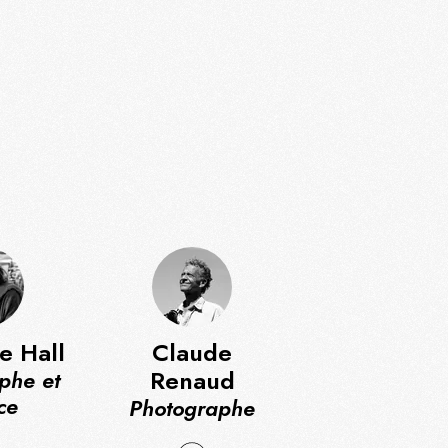
le Hall
Claude
Renaud
phe et
ce
Photographe