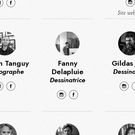
Site we
n Tanguy
Fanny
Gildas
Delapluie
ographe
Dessina
Dessinatrice